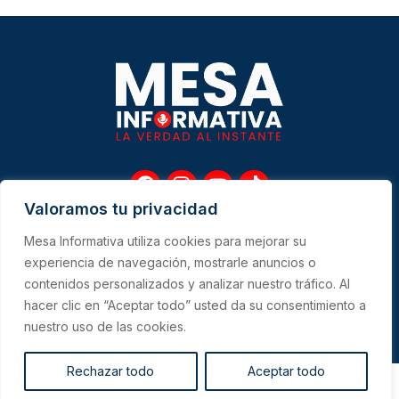
F
I
Y
T
a
n
o
i
Valoramos tu privacidad
c
s
u
k
e
t
t
t
Mesa Informativa utiliza cookies para mejorar su
b
a
u
o
Me
experiencia de navegación, mostrarle anuncios o
o
g
b
k
contenidos personalizados y analizar nuestro tráfico. Al
o
r
e
hacer clic en “Aceptar todo” usted da su consentimiento a
k
a
CONTACTO
m
nuestro uso de las cookies.
Rechazar todo
Aceptar todo
Copyright 2023 © All Right Reserved Design by PersaDigital