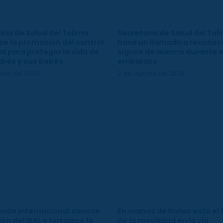
ría de Salud del Tolima
Secretaría de Salud del Tol
ce la promoción del control
hace un llamado a reconoce
l para proteger la vida de
signos de alarma durante e
dres y sus bebés
embarazo
osto de 2026
2 de agosto de 2026
ción internacional conoce
En manos de Invías está el 
ión del IBAL y fortalece la
de la movilidad en la vía