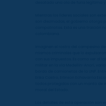
desatado una ola de furia legítima 
Mientras los líderes sociales son e
son diezmadas, el gobierno otorga pr
compatriotas. Esta es una traición no
colombiana.
Imaginen el rostro del campesino de
mismos criminales que lo expulsaron
con sus impuestos. Es como ver al lob
militar en la vía Medellín-Anorí, var
bordo de camionetas de la UNP. Entr
Erika Castro, Erlinson Echavarría Esc
todos protegidos con un manto de
moral del Estado.
Los detalles de esta operación son e