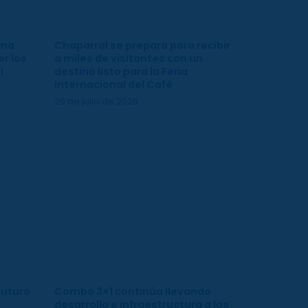
ima
Chaparral se prepara para recibir
r los
a miles de visitantes con un
l
destino listo para la Feria
Internacional del Café
29 de julio de 2026
futuro
Combo 3×1 continúa llevando
desarrollo e infraestructura a los