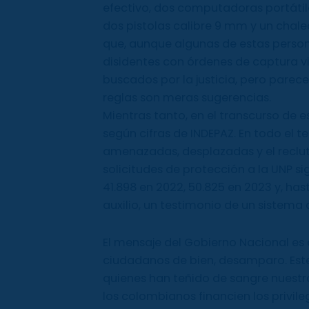
efectivo, dos computadoras portátiles
dos pistolas calibre 9 mm y un chale
que, aunque algunas de estas perso
disidentes con órdenes de captura vi
buscados por la justicia, pero parece
reglas son meras sugerencias.
Mientras tanto, en el transcurso de e
según cifras de INDEPAZ. En todo el t
amenazadas, desplazadas y el reclu
solicitudes de protección a la UNP s
41.898 en 2022, 50.825 en 2023 y, has
auxilio, un testimonio de un sistema
El mensaje del Gobierno Nacional es c
ciudadanos de bien, desamparo. Este 
quienes han teñido de sangre nuestras
los colombianos financien los privile