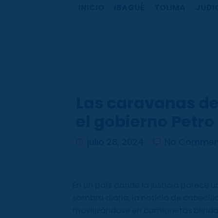
b
a
u
o
INICIO
IBAGUÉ
TOLIMA
JUDI
o
g
b
k
o
r
e
k
a
m
Las caravanas del
el gobierno Petro
julio 28, 2024
No Commen
En un país donde la justicia parece u
sombra diaria, la noticia de cabecill
movilizándose en camionetas blinda