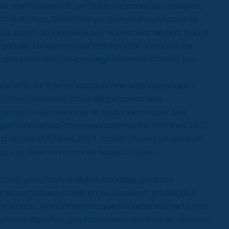
, memorias USB, un teléfono satelital, celulares,
co balístico. Sin embargo, lo más inquietante es
nas están amparadas por el proceso de paz, había
gentes. La ley prohíbe transportar a individuos
 que para ciertos «privilegiados» del crimen, las
ste año, 84 líderes sociales han sido asesinados
erritorio nacional, miles de personas son
tamiento de menores es cada vez mayor. Las
iguen creciendo desmesuradamente: 30.101 en 2021,
ta ahora, 18.633 en 2024. Cada cifra es un grito de
 que se desmorona ante nuestros ojos.
laro: para los bandidos, blindaje; para los
es un gobierno que, en su desatino, privilegia a
 tierras. Es inadmisible que los recursos de todos
gios de aquellos que han asesinado líderes sociales,