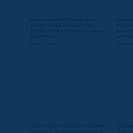
Enfermedad de Chagas en el
Secreta
Tolima: cómo se transmite,
fortale
cuáles son los síntomas y cómo
prenata
prevenirla
las ma
2 de agosto de 2026
2 de ag
Uniformados capturaron a alias
Delega
“Pocho” tras presunto hurto a 2
la gest