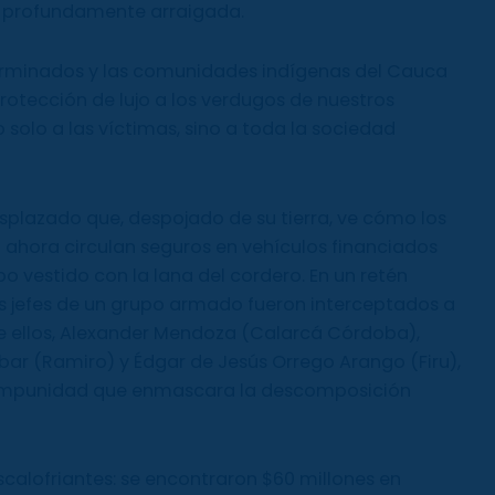
y profundamente arraigada.
xterminados y las comunidades indígenas del Cauca
otección de lujo a los verdugos de nuestros
 solo a las víctimas, sino a toda la sociedad
splazado que, despojado de su tierra, ve cómo los
 ahora circulan seguros en vehículos financiados
o vestido con la lana del cordero. En un retén
ios jefes de un grupo armado fueron interceptados a
e ellos, Alexander Mendoza (Calarcá Córdoba),
obar (Ramiro) y Édgar de Jesús Orrego Arango (Firu),
 impunidad que enmascara la descomposición
scalofriantes: se encontraron $60 millones en