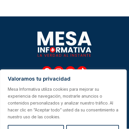
F
I
Y
T
a
n
o
i
Valoramos tu privacidad
c
s
u
k
e
t
t
t
Mesa Informativa utiliza cookies para mejorar su
b
a
u
o
Me
experiencia de navegación, mostrarle anuncios o
o
g
b
k
contenidos personalizados y analizar nuestro tráfico. Al
o
r
e
hacer clic en “Aceptar todo” usted da su consentimiento a
k
a
CONTACTO
m
nuestro uso de las cookies.