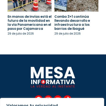
En manos de Invías está el
Combo 3×1 continúa
futuro de la movilidad en
llevando desarrollo e
la vía Panamericana en el
infraestructura a los
paso por Cajamarca
barrios de Ibagué
29 de julio de 2026
29 de julio de 2026
F
I
Y
T
a
n
o
i
Valoramos tu privacidad