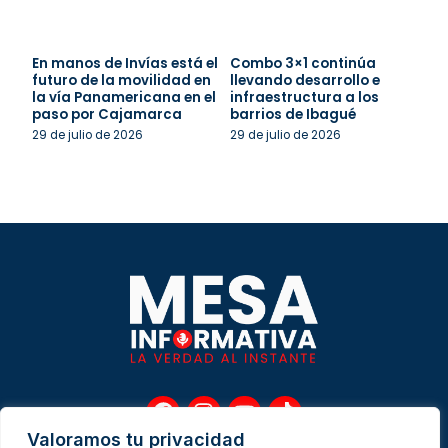
En manos de Invías está el
Combo 3×1 continúa
futuro de la movilidad en
llevando desarrollo e
la vía Panamericana en el
infraestructura a los
paso por Cajamarca
barrios de Ibagué
29 de julio de 2026
29 de julio de 2026
F
I
Y
T
a
n
o
i
Valoramos tu privacidad
c
s
u
k