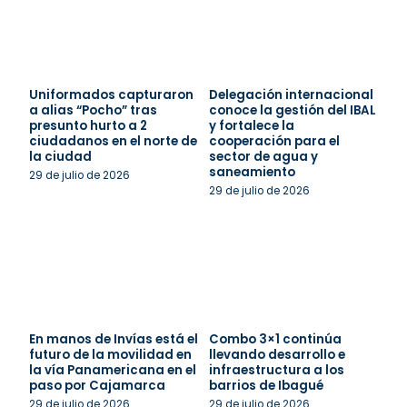
Uniformados capturaron
Delegación internacional
a alias “Pocho” tras
conoce la gestión del IBAL
presunto hurto a 2
y fortalece la
ciudadanos en el norte de
cooperación para el
la ciudad
sector de agua y
saneamiento
29 de julio de 2026
29 de julio de 2026
En manos de Invías está el
Combo 3×1 continúa
futuro de la movilidad en
llevando desarrollo e
la vía Panamericana en el
infraestructura a los
paso por Cajamarca
barrios de Ibagué
29 de julio de 2026
29 de julio de 2026