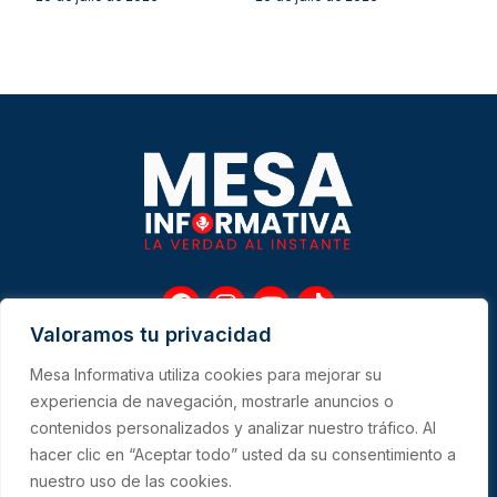
F
I
Y
T
a
n
o
i
Valoramos tu privacidad
c
s
u
k
e
t
t
t
Mesa Informativa utiliza cookies para mejorar su
b
a
u
o
Me
experiencia de navegación, mostrarle anuncios o
o
g
b
k
contenidos personalizados y analizar nuestro tráfico. Al
o
r
e
hacer clic en “Aceptar todo” usted da su consentimiento a
k
a
CONTACTO
m
nuestro uso de las cookies.