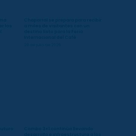
ima
Chaparral se prepara para recibir
r los
a miles de visitantes con un
l
destino listo para la Feria
Internacional del Café
29 de julio de 2026
futuro
Combo 3×1 continúa llevando
desarrollo e infraestructura a los