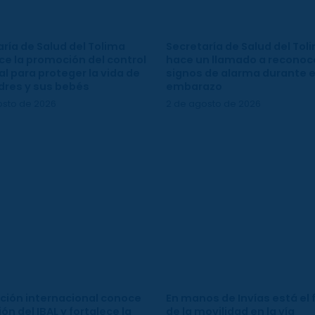
ría de Salud del Tolima
Secretaría de Salud del Tol
ce la promoción del control
hace un llamado a reconoce
l para proteger la vida de
signos de alarma durante e
dres y sus bebés
embarazo
osto de 2026
2 de agosto de 2026
ción internacional conoce
En manos de Invías está el 
ión del IBAL y fortalece la
de la movilidad en la vía