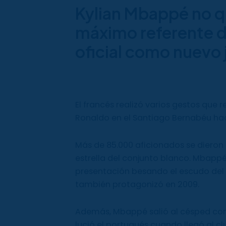
Kylian Mbappé no qu
máximo referente d
oficial como nuevo 
El francés realizó varios gestos que 
Ronaldo en el Santiago Bernabéu hac
Más de 85.000 aficionados se dieron 
estrella del conjunto blanco. Mbap
presentación besando el escudo del 
también protagonizó en 2009.
Además, Mbappé salió al césped con
lució el portugués cuando llegó al cl