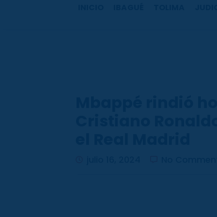
b
a
u
o
INICIO
IBAGUÉ
TOLIMA
JUDI
o
g
b
k
o
r
e
k
a
m
Mbappé rindió ho
Cristiano Ronald
el Real Madrid
julio 16, 2024
No Commen