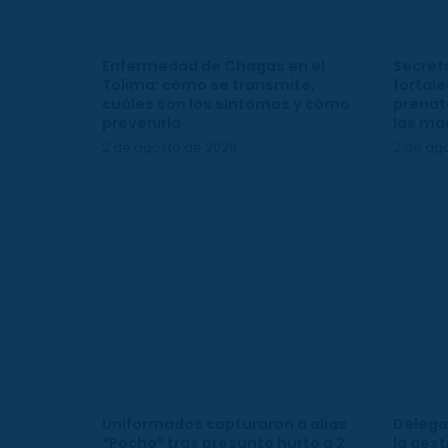
Enfermedad de Chagas en el
Secreta
Tolima: cómo se transmite,
fortale
cuáles son los síntomas y cómo
prenata
prevenirla
las ma
2 de agosto de 2026
2 de ag
Uniformados capturaron a alias
Delega
“Pocho” tras presunto hurto a 2
la gest