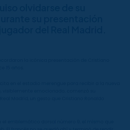
iso olvidarse de su
urante su presentación
jugador del Real Madrid.
recordaron la icónica presentación de Cristiano
e 15 años.
cita en el estadio merengue para recibir a la nueva
pé, visiblemente emocionado, comenzó su
Real Madrid, un gesto que Cristiano Ronaldo
 el emblemático dorsal número 9, el mismo que
ub. El francés no se quedó ahí y terminó de rendir