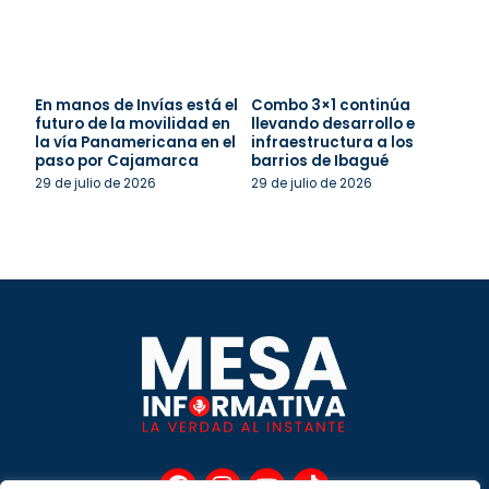
En manos de Invías está el
Combo 3×1 continúa
futuro de la movilidad en
llevando desarrollo e
la vía Panamericana en el
infraestructura a los
paso por Cajamarca
barrios de Ibagué
29 de julio de 2026
29 de julio de 2026
F
I
Y
T