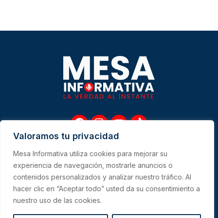
F
I
Y
T
a
n
o
i
Valoramos tu privacidad
c
s
u
k
e
t
t
t
Mesa Informativa utiliza cookies para mejorar su
b
a
u
o
Me
experiencia de navegación, mostrarle anuncios o
o
g
b
k
contenidos personalizados y analizar nuestro tráfico. Al
o
r
e
hacer clic en “Aceptar todo” usted da su consentimiento a
k
a
CONTACTO
m
nuestro uso de las cookies.