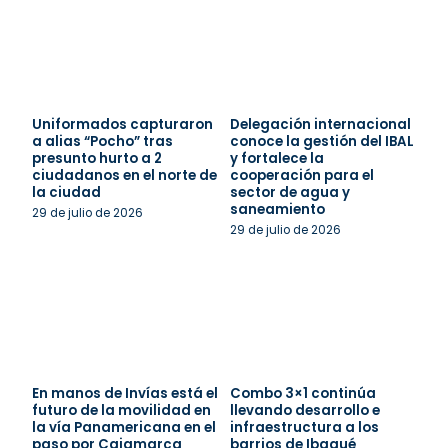
Uniformados capturaron
Delegación internacional
a alias “Pocho” tras
conoce la gestión del IBAL
presunto hurto a 2
y fortalece la
ciudadanos en el norte de
cooperación para el
la ciudad
sector de agua y
saneamiento
29 de julio de 2026
29 de julio de 2026
En manos de Invías está el
Combo 3×1 continúa
futuro de la movilidad en
llevando desarrollo e
la vía Panamericana en el
infraestructura a los
paso por Cajamarca
barrios de Ibagué