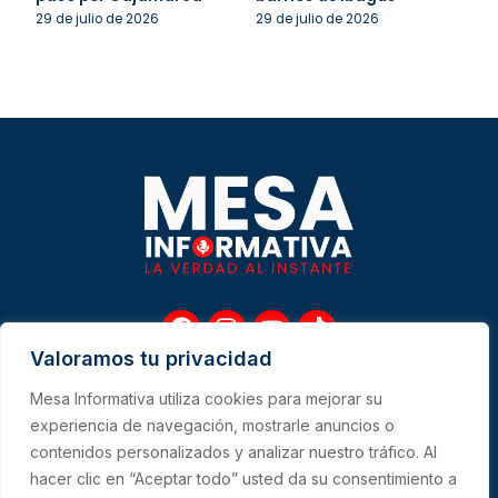
29 de julio de 2026
29 de julio de 2026
F
I
Y
T
a
n
o
i
Valoramos tu privacidad
c
s
u
k
e
t
t
t
Mesa Informativa utiliza cookies para mejorar su
b
a
u
o
Me
experiencia de navegación, mostrarle anuncios o
o
g
b
k
contenidos personalizados y analizar nuestro tráfico. Al
o
r
e
hacer clic en “Aceptar todo” usted da su consentimiento a
k
a
CONTACTO