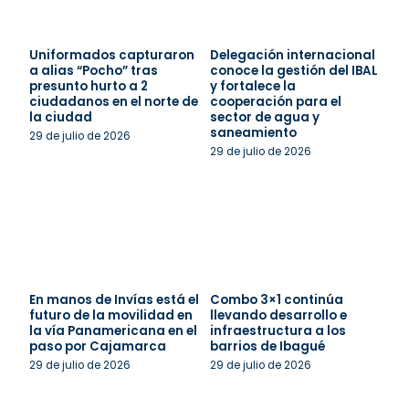
Uniformados capturaron
Delegación internacional
a alias “Pocho” tras
conoce la gestión del IBAL
presunto hurto a 2
y fortalece la
ciudadanos en el norte de
cooperación para el
la ciudad
sector de agua y
saneamiento
29 de julio de 2026
29 de julio de 2026
En manos de Invías está el
Combo 3×1 continúa
futuro de la movilidad en
llevando desarrollo e
la vía Panamericana en el
infraestructura a los
paso por Cajamarca
barrios de Ibagué
29 de julio de 2026
29 de julio de 2026