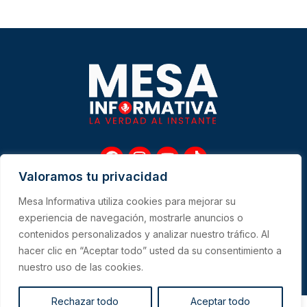
F
I
Y
T
a
n
o
i
Valoramos tu privacidad
c
s
u
k
e
t
t
t
Mesa Informativa utiliza cookies para mejorar su
b
a
u
o
Me
experiencia de navegación, mostrarle anuncios o
o
g
b
k
contenidos personalizados y analizar nuestro tráfico. Al
o
r
e
hacer clic en “Aceptar todo” usted da su consentimiento a
k
a
CONTACTO
m
nuestro uso de las cookies.
Rechazar todo
Aceptar todo