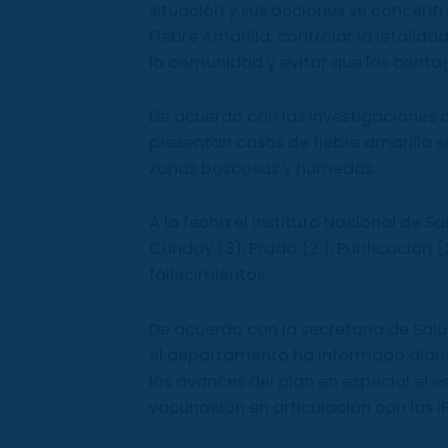
situación y sus acciones se concent
Fiebre Amarilla, controlar la letalid
la comunidad y evitar que los contag
De acuerdo con las investigaciones 
presentan casos de fiebre amarilla s
zonas boscosas y húmedas.
A la fecha el Instituto Nacional de S
Cunday (3), Prado (2 ), Purificación (2
fallecimientos.
De acuerdo con la secretaria de Salu
el departamento ha informado diari
los avances del plan en especial el es
vacunación en articulación con las IP