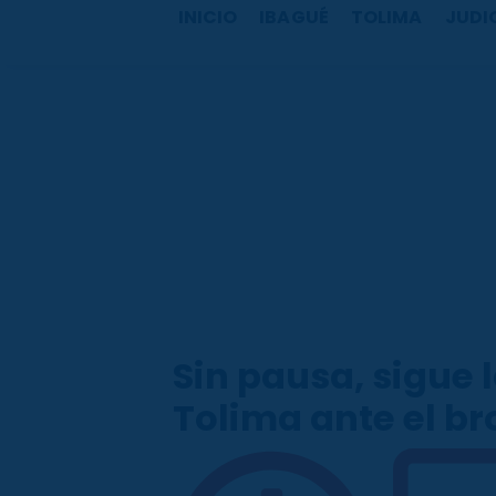
b
a
u
o
INICIO
IBAGUÉ
TOLIMA
JUDI
o
g
b
k
o
r
e
k
a
m
Sin pausa, sigue 
Tolima ante el br