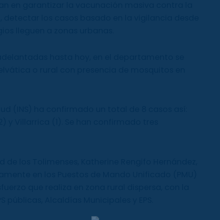
ran en garantizar la vacunación masiva contra la
ad, detectar los casos basado en la vigilancia desde
ios lleguen a zonas urbanas.
adelantadas hasta hoy, en el departamento se
elvática o rural con presencia de mosquitos en
alud (INS) ha confirmado un total de 8 casos así:
) y Villarrica (1). Se han confirmado tres
d de los Tolimenses, Katherine Rengifo Hernández,
amente en los Puestos de Mando Unificado (PMU)
fuerzo que realiza en zona rural dispersa, con la
S públicas, Alcaldías Municipales y EPS.