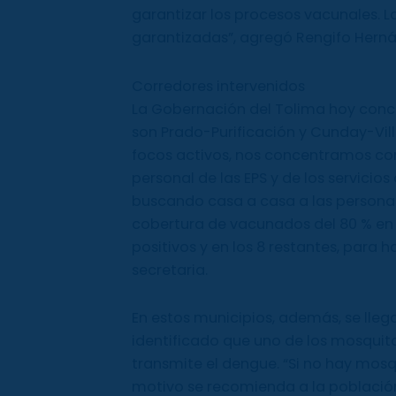
garantizar los procesos vacunales. 
garantizadas”, agregó Rengifo Hern
Corredores intervenidos
La Gobernación del Tolima hoy conc
son Prado-Purificación y Cunday-Villa
focos activos, nos concentramos con
personal de las EPS y de los servicio
buscando casa a casa a las personas
cobertura de vacunados del 80 % en 
positivos y en los 8 restantes, para 
secretaria.
En estos municipios, además, se lleg
identificado que uno de los mosquit
transmite el dengue. “Si no hay mosq
motivo se recomienda a la població