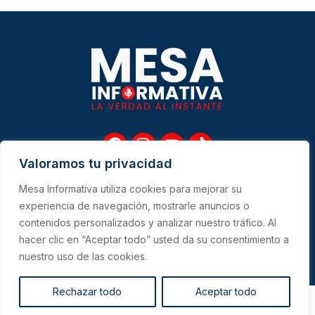
F
I
Y
T
a
n
o
i
Valoramos tu privacidad
c
s
u
k
e
t
t
t
Mesa Informativa utiliza cookies para mejorar su
b
a
u
o
Me
experiencia de navegación, mostrarle anuncios o
o
g
b
k
contenidos personalizados y analizar nuestro tráfico. Al
o
r
e
hacer clic en “Aceptar todo” usted da su consentimiento a
k
a
CONTACTO
m
nuestro uso de las cookies.
Rechazar todo
Aceptar todo
Copyright 2023 © All Right Reserved Design by PersaDigital