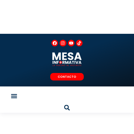
Ir
al
contenido
F
I
Y
T
a
n
o
i
c
s
u
k
e
t
t
t
b
a
u
o
o
g
b
k
o
r
e
k
a
m
CONTACTO
Menu
Search