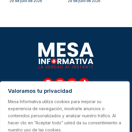
29 de julio de 2026
29 de julio de 2026
F
I
Y
T
a
n
o
i
Valoramos tu privacidad
c
s
u
k
e
t
t
t
Mesa Informativa utiliza cookies para mejorar su
b
a
u
o
Me
experiencia de navegación, mostrarle anuncios o
o
g
b
k
contenidos personalizados y analizar nuestro tráfico. Al
o
r
e
hacer clic en “Aceptar todo” usted da su consentimiento a
k
a
CONTACTO
m
nuestro uso de las cookies.