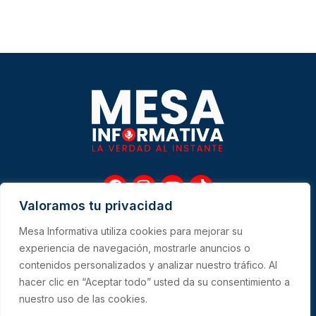
F
I
Y
T
a
n
o
i
Valoramos tu privacidad
c
s
u
k
e
t
t
t
Mesa Informativa utiliza cookies para mejorar su
b
a
u
o
Me
experiencia de navegación, mostrarle anuncios o
o
g
b
k
contenidos personalizados y analizar nuestro tráfico. Al
o
r
e
hacer clic en “Aceptar todo” usted da su consentimiento a
k
a
CONTACTO
m
nuestro uso de las cookies.