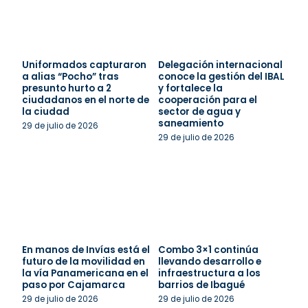
Uniformados capturaron
Delegación internacional
a alias “Pocho” tras
conoce la gestión del IBAL
presunto hurto a 2
y fortalece la
ciudadanos en el norte de
cooperación para el
la ciudad
sector de agua y
saneamiento
29 de julio de 2026
29 de julio de 2026
En manos de Invías está el
Combo 3×1 continúa
futuro de la movilidad en
llevando desarrollo e
la vía Panamericana en el
infraestructura a los
paso por Cajamarca
barrios de Ibagué
29 de julio de 2026
29 de julio de 2026