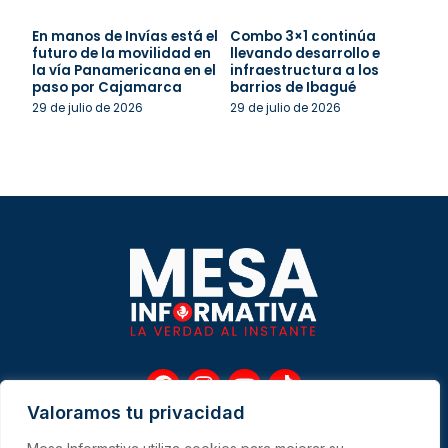
En manos de Invías está el
Combo 3×1 continúa
futuro de la movilidad en
llevando desarrollo e
la vía Panamericana en el
infraestructura a los
paso por Cajamarca
barrios de Ibagué
29 de julio de 2026
29 de julio de 2026
F
I
Y
T
a
n
o
i
Valoramos tu privacidad
c
s
u
k
e
t
t
t