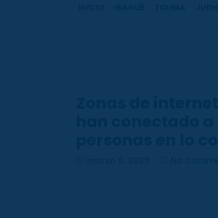
b
a
u
o
INICIO
IBAGUÉ
TOLIMA
JUDI
o
g
b
k
o
r
e
k
a
m
Zonas de internet
han conectado a 
personas en lo co
marzo 5, 2025
No Comme