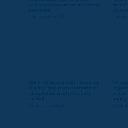
cuáles son los síntomas y cómo
prenata
prevenirla
las ma
2 de agosto de 2026
2 de ag
Uniformados capturaron a alias
Delega
“Pocho” tras presunto hurto a 2
la gest
ciudadanos en el norte de la
cooper
ciudad
agua y
29 de julio de 2026
29 de ju