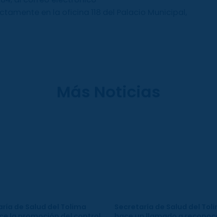
amente en la oficina 118 del Palacio Municipal,
Más Noticias
ría de Salud del Tolima
Secretaría de Salud del Tol
ce la promoción del control
hace un llamado a reconoce