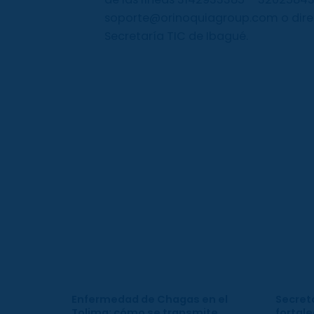
soporte@orinoquiagroup.com o direct
Secretaría TIC de Ibagué.
Enfermedad de Chagas en el
Secreta
Tolima: cómo se transmite,
fortale