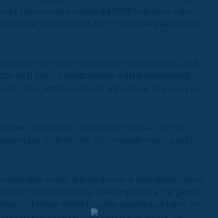
lo. En tan solo dos meses del 2025 llegamos a las
las expectativas”, sostuvo Vilma Rivera, secretaria
e en este momento “garantizamos la conectividad
tor de El Salto, permitiéndole a esta comunidad
der a beneficios como la educación, la salud y las
onexiones en promedio que reporta los 24 Centros
spuestas por el Ministerio TIC concesionadas por 10
ervicio de internet que es de suma necesidad. Usted
tros ir a buscar señal y, pues para una emergencia
caldesa Johana Aranda. Muchas gracias por tener en
señora Flor María Bonilla, habitante del sector.