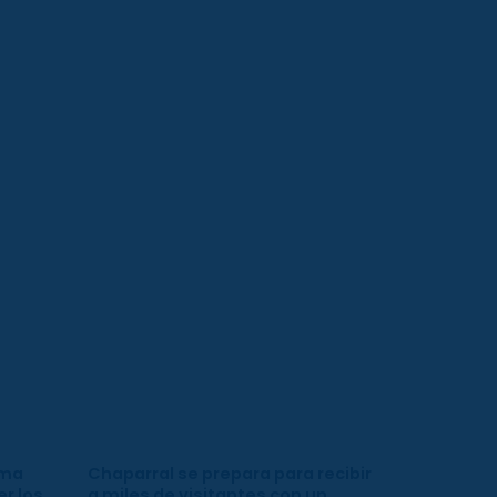
ima
Chaparral se prepara para recibir
r los
a miles de visitantes con un