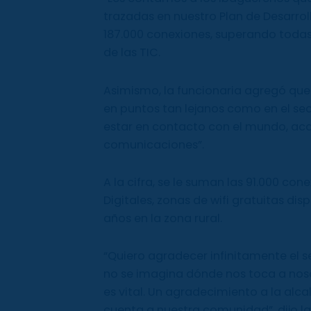
trazadas en nuestro Plan de Desarrol
187.000 conexiones, superando todas 
de las TIC.
Asimismo, la funcionaria agregó qu
en puntos tan lejanos como en el sec
estar en contacto con el mundo, acce
comunicaciones”.
A la cifra, se le suman las 91.000 c
Digitales, zonas de wifi gratuitas di
años en la zona rural.
“Quiero agradecer infinitamente el s
no se imagina dónde nos toca a noso
es vital. Un agradecimiento a la al
cuenta a nuestra comunidad”, dijo la 