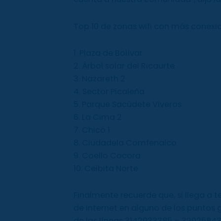
Top 10 de zonas wifi con más conexi
1. Plaza de Bolívar
2. Árbol solar del Ricaurte
3. Nazareth 2
4. Sector Picaleña
5. Parque Sacúdete Viveros
6. La Cima 2
7. Chicó 1
8. Ciudadela Comfenalco
9. Coello Cocora
10. Ceibita Norte
Finalmente recuerde que, si llega a t
de internet en alguno de los puntos g
de las líneas 3142933385 – 320258438