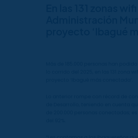
En las 131 zonas wif
Administración Muni
proyecto ‘Ibagué 
Más de 185.000 personas han podido b
lo corrido del 2025, en las 131 zona w
proyecto ‘Ibagué más conectada’.
Lo anterior rompe con récord de cone
de Desarrollo, teniendo en cuenta q
de 200.000 personas conectadas; es 
del 92%.
“Les contamos a los ibaguereños qu