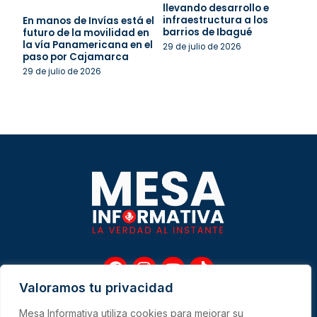
llevando desarrollo e
infraestructura a los
En manos de Invías está el
barrios de Ibagué
futuro de la movilidad en
la vía Panamericana en el
29 de julio de 2026
paso por Cajamarca
29 de julio de 2026
F
I
Y
T
a
n
o
i
Valoramos tu privacidad
c
s
u
k
e
t
t
t
Mesa Informativa utiliza cookies para mejorar su