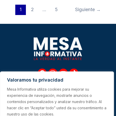
1
2
…
5
Siguiente
→
F
I
Y
T
a
n
o
i
Valoramos tu privacidad
c
s
u
k
e
t
t
t
Mesa Informativa utiliza cookies para mejorar su
b
a
u
o
Me
experiencia de navegación, mostrarle anuncios o
o
g
b
k
contenidos personalizados y analizar nuestro tráfico. Al
o
r
e
hacer clic en “Aceptar todo” usted da su consentimiento a
k
a
CONTACTO
m
nuestro uso de las cookies.