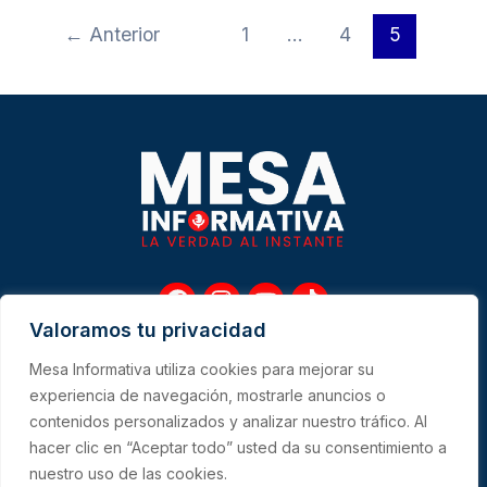
←
Anterior
1
…
4
5
F
I
Y
T
a
n
o
i
Valoramos tu privacidad
c
s
u
k
e
t
t
t
Mesa Informativa utiliza cookies para mejorar su
b
a
u
o
Me
experiencia de navegación, mostrarle anuncios o
o
g
b
k
contenidos personalizados y analizar nuestro tráfico. Al
o
r
e
hacer clic en “Aceptar todo” usted da su consentimiento a
k
a
CONTACTO
m
nuestro uso de las cookies.